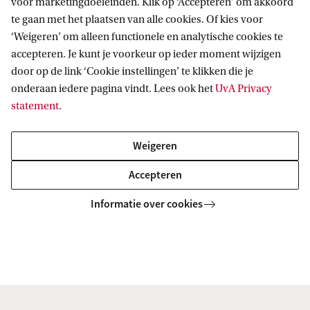
voor marketingdoeleinden. Klik op ‘Accepteren’ om akkoord
(Frankrijk).
te gaan met het plaatsen van alle cookies. Of kies voor
‘Weigeren’ om alleen functionele en analytische cookies te
Hannelore Derluyn verricht onderzoek naar de
accepteren. Je kunt je voorkeur op ieder moment wijzigen
dynamiek van zoutverweringscycli en de
door op de link ‘Cookie instellingen’ te klikken die je
onderaan iedere pagina vindt. Lees ook het
UvA Privacy
bijbehorende voortplanting van schade in poreuze
statement
.
materialen, met toepassingen op het gebied van
duurzaamheid van bouwmaterialen, bescherming
Weigeren
van cultureel erfgoed, alsook gesteenteverwering
Accepteren
en ondergrondse gasopslag. Haar experimentele
Informatie over cookies
werk doet ze op het Centrum voor Beeldvorming
met Röntgenstraling in Pau. In 2020 ontving ze de
Bronzen CNRS-Medaille voor haar onderzoek.
Op dit moment leidt ze het ERC Starting Grant-