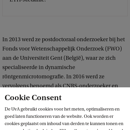
In 2013 werd ze postdoctoraal onderzoeker bij het
Fonds voor Wetenschappelijk Onderzoek (FWO)
aan de Universiteit Gent (België), waar ze zich
specialiseerde in dynamische
röntgenmicrotomografie. In 2016 werd ze
vervolgens benoemd als CNRS-onderzoeker en
trad ze toe tot de onderzoeksgroep Mechanica en
Cookie Consent
Fysica van Poreuze Media aan het Laboratorium
De UvA gebruikt cookies voor het meten, optimaliseren en
voor Complexe Vloeistoffen en hun Reservoirs van
goed laten functioneren van de website. Ook worden er
de Universiteit van Pau & Pays de l’Adour
cookies geplaatst om inhoud van derden te kunnen tonen en