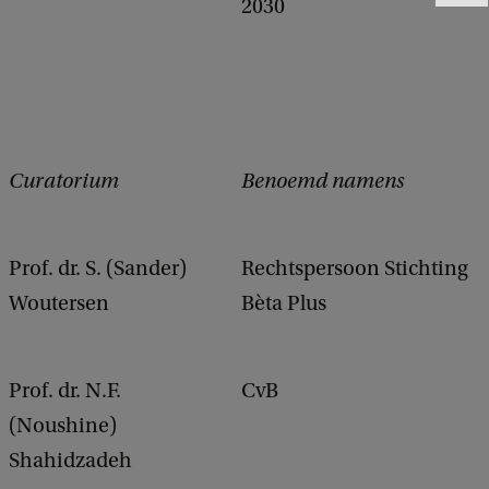
2030
e
e
d
b
a
c
k
Curatorium
Benoemd namens
Prof. dr. S. (Sander)
Rechtspersoon Stichting
Woutersen
Bèta Plus
Prof. dr. N.F.
CvB
(Noushine)
Shahidzadeh