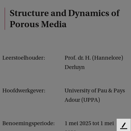
Structure and Dynamics of
Porous Media
Leerstoelhouder:
Prof. dr. H. (Hannelore)
Derluyn
Hoofdwerkgever:
University of Pau & Pays
Adour (UPPA)
Benoemingsperiode:
1 mei 2025 tot 1 mei
F