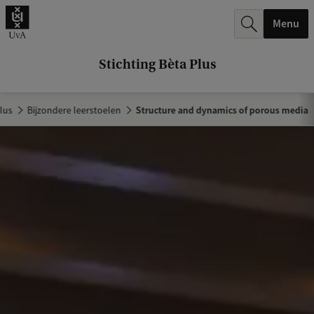
k
Menu
.
.
Stichting Bèta Plus
.
Plus
Bijzondere leerstoelen
Structure and dynamics of porous media