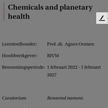
Chemicals and planetary
health
F
e
e
d
b
Leerstoelhouder:
Prof. dr. Agnes Oomen
a
c
Hoofdwerkgever:
RIVM
k
Benoemingsperiode:
1 februari 2022 - 1 februari
2027
Curatorium
Benoemd namens