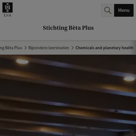
k
Menu
.
.
Stichting Bèta Plus
.
ing Bèta Plus
Bijzondere leerstoelen
Chemicals and planetary health