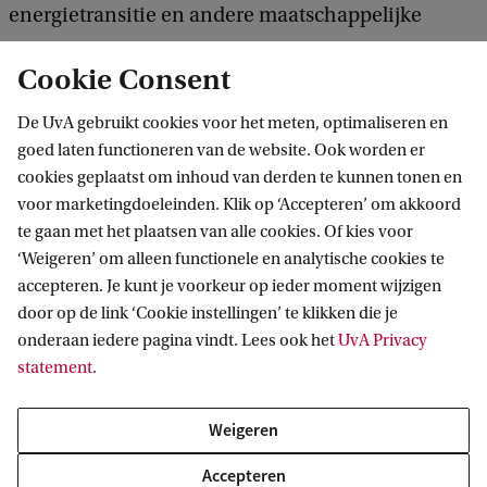
energietransitie en andere maatschappelijke
toepassingen. Tegelijkertijd is er maatschappelijke
Cookie Consent
onrust over risico's van chemische stoffen. Samen
met anderen wil Oomen werken aan een betere
De UvA gebruikt cookies voor het meten, optimaliseren en
goed laten functioneren van de website. Ook worden er
omgang met chemische stoffen en materialen
cookies geplaatst om inhoud van derden te kunnen tonen en
door:
voor marketingdoeleinden. Klik op ‘Accepteren’ om akkoord
te gaan met het plaatsen van alle cookies. Of kies voor
Inzicht te krijgen in toekomstige concentraties
‘Weigeren’ om alleen functionele en analytische cookies te
accepteren. Je kunt je voorkeur op ieder moment wijzigen
van persistente stoffen en materialen.
door op de link ‘Cookie instellingen’ te klikken die je
Risico’s van stoffen in de lokale leefomgeving
onderaan iedere pagina vindt. Lees ook het
UvA Privacy
beter in perspectief te zetten en omgang met
statement
.
risico’s van mengsels van stoffen te verbeteren.
Weigeren
Bij te dragen aan de implementatie van Safe
and Sustainable-by-Design door veiligere en
Accepteren