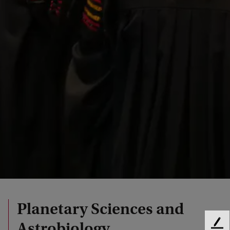
Planetary Sciences and
Astrobiology
F