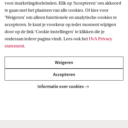
voor marketingdoeleinden. Klik op ‘Accepteren’ om akkoord
sterren. Dit unieke veld van onderzoek vereist een
te gaan met het plaatsen van alle cookies. Of kies voor
gedetailleerde focus op de oppervlakken van
‘Weigeren’ om alleen functionele en analytische cookies te
planetaire lichamen, waarbij processen inzicht
accepteren. Je kunt je voorkeur op ieder moment wijzigen
door op de link ‘Cookie instellingen’ te klikken die je
geven in het planetaire interieur en tegelijkertijd
onderaan iedere pagina vindt. Lees ook het
UvA Privacy
de samenstelling van de atmosfeer beïnvloeden.
statement
.
Binnen haar rol zal Prof. ten Kate onder andere
Weigeren
een college Astrobiologie geven en bijdragen aan
Accepteren
astrophysisch onderzoek door het (mede)
Informatie over cookies
begeleiden van MSc en PhD onderzoeksprojecten.
Ze zal ook de zichtbaarheid van API vergroten en
samenwerkingen opzetten met andere instituten
in het veld van Planetaire Wetenschap en
Astrobiologie.