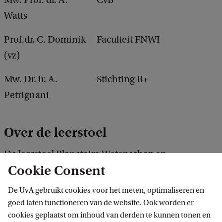
Mw. Prof. dr. A.
CvB
Watts
Prof.dr. C. Dominik
Faculteit FNWI
(vz)
Mw. Dr. ir. A.
Stichting B+
Petrignani
Over de leerstoel
De leerstoel Planetaire Wetenschap en
Cookie Consent
Astrobiologie focust op het verbinden van de
gebieden van de Planetaire Wetenschappen en
De UvA gebruikt cookies voor het meten, optimaliseren en
Astrobiologie, met de nadruk op zowel ons
goed laten functioneren van de website. Ook worden er
cookies geplaatst om inhoud van derden te kunnen tonen en
zonnestelsel als de planetenstelsels rond andere