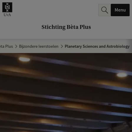
k
Menu
.
.
Stichting Bèta Plus
.
èta Plus
Bijzondere leerstoelen
Planetary Sciences and Astrobiology