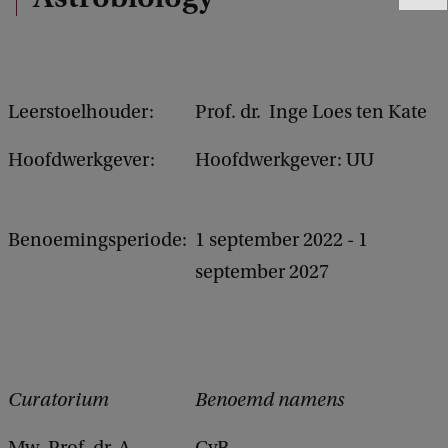
e
e
d
b
a
Leerstoelhouder:
Prof. dr. Inge Loes ten Kate
c
k
Hoofdwerkgever:
Hoofdwerkgever: UU
Benoemingsperiode:
1 september 2022 - 1
september 2027
Curatorium
Benoemd namens