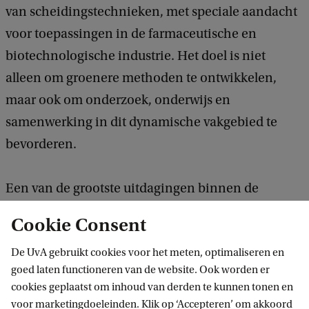
van scheidingstechnieken, met speciale aandacht
voor toepassingen in de farmaceutische en
biotechnologische industrie. Het doel is niet
alleen om groenere methoden te ontwikkelen,
maar ook om onderzoek, onderwijs en
samenwerking in dit dynamische vakgebied te
bevorderen.
Een van de grootste uitdagingen binnen de
analytische chemie is al lange tijd de ecologische
Cookie Consent
voetafdruk. De nieuwe leerstoel zal zich richten op
De UvA gebruikt cookies voor het meten, optimaliseren en
het verminderen van de impact van
goed laten functioneren van de website. Ook worden er
scheidingstechnieken door duurzamere
cookies geplaatst om inhoud van derden te kunnen tonen en
alternatieven te ontwikkelen,
voor marketingdoeleinden. Klik op ‘Accepteren’ om akkoord