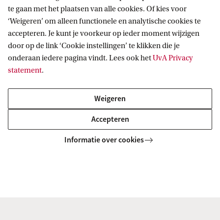
monstervoorbereiding te verbeteren en in-silico
te gaan met het plaatsen van alle cookies. Of kies voor
‘Weigeren’ om alleen functionele en analytische cookies te
modellering te integreren. Deze inspanningen
accepteren. Je kunt je voorkeur op ieder moment wijzigen
sluiten aan bij nationale en internationale
door op de link ‘Cookie instellingen’ te klikken die je
duurzaamheidsdoelstellingen en dragen bij aan de
onderaan iedere pagina vindt. Lees ook het
UvA Privacy
bredere
onderzoeksagenda van de UvA
op het
statement
.
gebied van duurzame wetenschap.
Weigeren
Onderzoeksfocus
Accepteren
Een belangrijk doel is het minimaliseren van het
Informatie over cookies
gebruik van oplosmiddelen, het verlagen van het
energieverbruik en het verminderen van afval,
waaronder giftige chemicaliën. Naast het
verduurzamen van analytische processen richt het
onderzoek zich op real-time analysetechnieken en