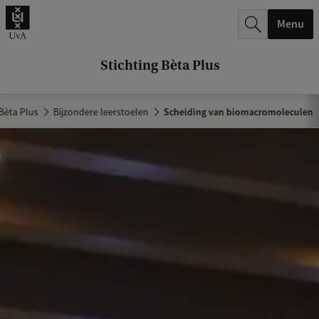
k
Menu
.
.
Stichting Bèta Plus
.
 Bèta Plus
Bijzondere leerstoelen
Scheiding van biomacromoleculen