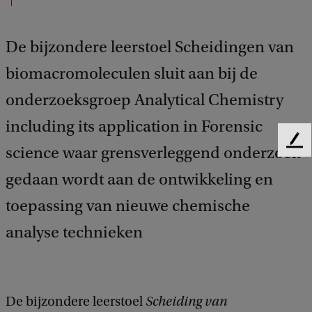
De bijzondere leerstoel Scheidingen van
biomacromoleculen sluit aan bij de
onderzoeksgroep Analytical Chemistry
including its application in Forensic
F
science waar grensverleggend onderzoek
e
gedaan wordt aan de ontwikkeling en
e
d
toepassing van nieuwe chemische
b
a
analyse technieken
c
k
De bijzondere leerstoel
Scheiding van